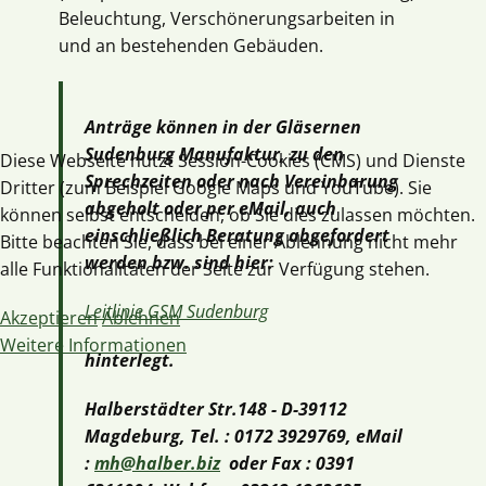
Beleuchtung, Verschönerungsarbeiten in
und an bestehenden Gebäuden.
Anträge können in der Gläsernen
Sudenburg Manufaktur, zu den
Diese Webseite nutzt Session-Cookies (CMS) und Dienste
Sprechzeiten oder nach Vereinbarung
Dritter (zum Beispiel Google Maps und YouTube). Sie
abgeholt oder per eMail, auch
können selbst entscheiden, ob Sie dies zulassen möchten.
einschließlich Beratung abgefordert
Bitte beachten Sie, dass bei einer Ablehnung nicht mehr
werden bzw. sind hier:
alle Funktionalitäten der Seite zur Verfügung stehen.
Leitlinie GSM Sudenburg
Akzeptieren
Ablehnen
Weitere Informationen
hinterlegt.
Halberstädter Str.148 - D-39112
Magdeburg, Tel. : 0172 3929769, eMail
:
mh@halber.biz
oder Fax : 0391